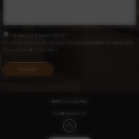
Je ne suis pas un robot*
En savoir plus sur la gestion de vos données à caractère
personnel et vos droits
Envoyer
MENTIONS LÉGALES
ADMINISTRATION