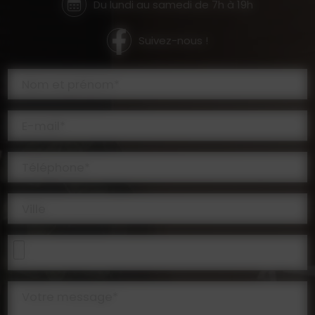
Du lundi au samedi de 7h à 19h
Suivez-nous !
Nom et prénom*
E-mail*
Téléphone*
Ville
Votre message*