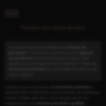
Accueil
Plombier Saint-Gildas-des-Bois
Vous avez besoin de réaliser des
travaux de
plomberie
? Vous êtes confronté à une
urgence
de plomberie
comme une fuite et devez faire
appel à un professionnel sans attendre ? Envie de
rénover la plomberie
de votre salle de bains ou de
votre cuisine ?
Confiez tous vos travaux de
plomberie sanitaire
à
DELAHAYE BATI 'CRÉATION, votre plombier de référence
à Saint-Gildas-des-Bois. Forts de plus de 15 ans
d'expérience, nos
artisans plombiers qualifiés