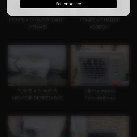
Personnaliser
POMPE A CHALEUR SAINT-
POMPE A CHALEUR
LYPHARD
ASSÉRAC
POMPE A CHALEUR
Climatisation
MONTOIR DE BRETAGNE
Pontchâteau