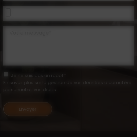
Votre message*
Je ne suis pas un robot*
En savoir plus sur la gestion de vos données à caractère
personnel et vos droits
Envoyer