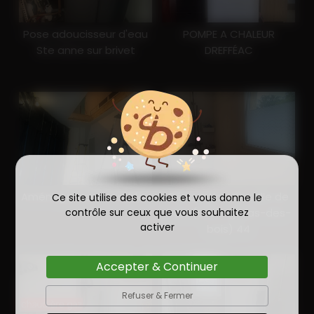
Pose adoucisseur d'eau
POMPE A CHALEUR
Ste anne sur brivet
DREFFÉAC
Aménagement combles
Rénovation de salle de
Ce site utilise des cookies et vous donne le
contrôle sur ceux que vous souhaitez
bain (Saint-gildas-des-
activer
bois) 44
Accepter & Continuer
Refuser & Fermer