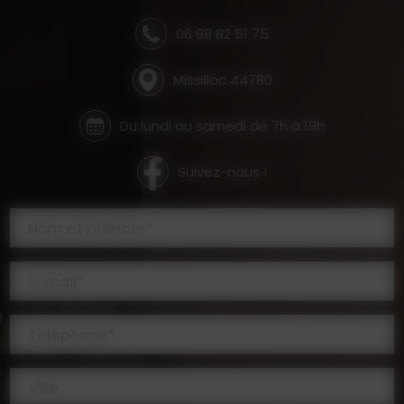
06 98 82 51 75
Missillac 44780
Du lundi au samedi de 7h à 19h
Suivez-nous !
Nom et prénom*
E-mail*
Téléphone*
Ville